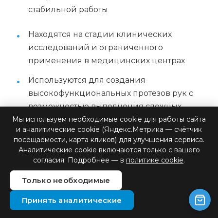
стабильной работы
Находятся на стадии клинических
исследований и ограниченного
применения в медицинских центрах
Используются для создания
высокофункциональных протезов рук с
возможностью выполнения сложных
манипуляций
Мы используем необходимые cookie для работы сайта
и аналитические cookie (Яндекс.Метрика — счётчик
Применяются в разработке протезов ног с
посещаемости, карта кликов) для улучшения сервиса.
Аналитические cookie включаются только с вашего
интуитивным управлением и естественной
согласия. Подробнее — в
политике cookie
.
походкой
Только необходимые
Исследуются возможности использования
для восстановления функций при
Принять аналитические
параличах и травмах спинного мозга