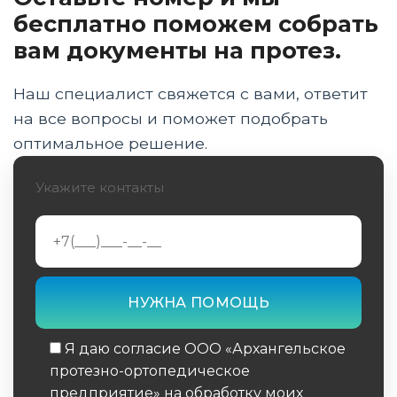
Инновации и будущее технологий
бесплатно поможем собрать
управления протезами
вам документы на протез.
Этические аспекты и социальные
последствия
Наш специалист свяжется с вами, ответит
на все вопросы и поможет подобрать
Заключение
оптимальное решение.
Укажите контакты
Я даю согласие ООО «Архангельское
протезно-ортопедическое
предприятие» на обработку моих