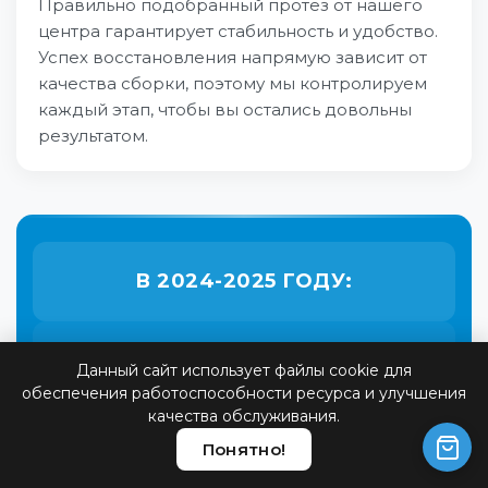
Правильно подобранный протез от нашего
центра гарантирует стабильность и удобство.
Успех восстановления напрямую зависит от
качества сборки, поэтому мы контролируем
каждый этап, чтобы вы остались довольны
результатом.
В 2024-2025 ГОДУ:
Оформлено электронных сертификатов
Данный сайт использует файлы cookie для
1200
+
обеспечения работоспособности ресурса и улучшения
качества обслуживания.
Понятно!