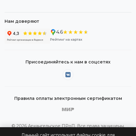
Нам доверяют
★★★★★
★★★★★
4.6
Рейтинг на картах
Присоединяйтесь к нам в соцсетях
Правила оплаты электронным сертификатом
© 2026 Архангельское ПРоП. Все права защищены.
Данный сайт использует файлы cookie для
Вся представленная на сайте информация приведена в