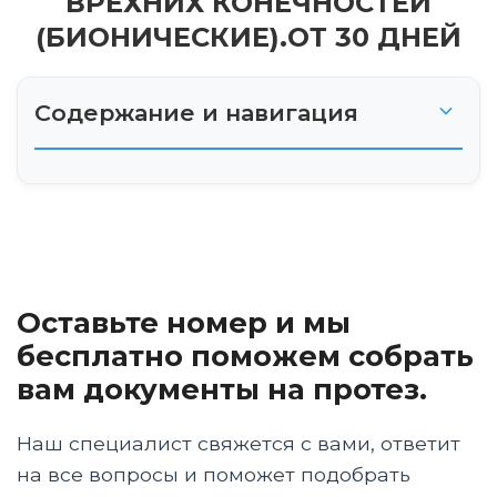
ВРЕХНИХ КОНЕЧНОСТЕЙ
(БИОНИЧЕСКИЕ).ОТ 30 ДНЕЙ
Содержание и навигация
Что такое микропроцессорное управление?
Как это работает?
Преимущества микропроцессорного
Оставьте номер и мы
управления
бесплатно поможем собрать
Технологические чудеса
вам документы на протез.
Материалы будущего
Наш специалист свяжется с вами, ответит
Искусственный интеллект в вашей руке
на все вопросы и поможет подобрать