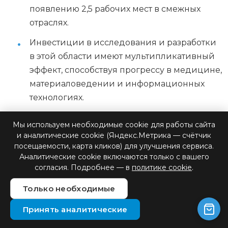
появлению 2,5 рабочих мест в смежных
отраслях.
Инвестиции в исследования и разработки
в этой области имеют мультипликативный
эффект, способствуя прогрессу в медицине,
материаловедении и информационных
технологиях.
Глобальные тенденции в
Мы используем необходимые cookie для работы сайта
и аналитические cookie (Яндекс.Метрика — счётчик
развитии микропроцессорных
посещаемости, карта кликов) для улучшения сервиса.
протезов
Аналитические cookie включаются только с вашего
согласия. Подробнее — в
политике cookie
.
Персонализация Будущее за
Только необходимые
индивидуальными решениями.
Принять аналитические
Ожидается, что к 2030 году 80%