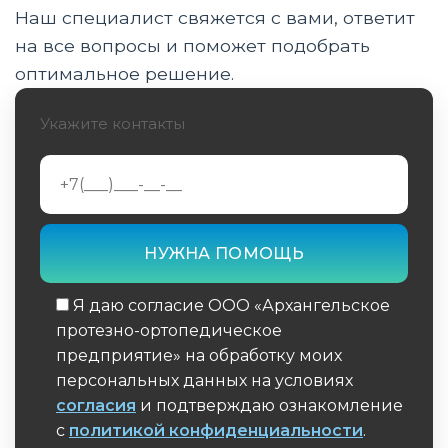
Наш специалист свяжется с вами, ответит
Глава 4: Первая встреча с новой рукой
на все вопросы и поможет подобрать
Глава 5: Путь к мастерству
оптимальное решение.
Глава 6: Новая жизнь - новые возможности
Укажите контакты
Глава 7: Преодолевая вызовы
Глава 8: Технологии будущего
Глава 9: Процесс создания
индивидуального протеза
Я даю согласие ООО «Архангельское
Глава 10: Новые горизонты
протезно-ортопедическое
Глава 11: Преодолевая стигму
предприятие» на обработку моих
персональных данных на условиях
Глава 12: Технологии и адаптация
согласия
и подтверждаю ознакомление
с
политикой конфиденциальности
.
Эпилог: Новые горизонты