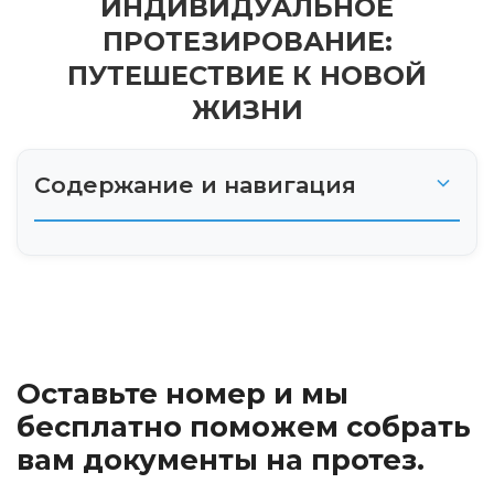
ИНДИВИДУАЛЬНОЕ
ПРОТЕЗИРОВАНИЕ:
ПУТЕШЕСТВИЕ К НОВОЙ
ЖИЗНИ
Содержание и навигация
Пролог: Шаг в неизвестность
Глава 1: Открывая новые возможности
Глава 2: Погружение в мир современных
Оставьте номер и мы
технологий
бесплатно поможем собрать
Глава 3: Процесс создания индивидуального
вам документы на протез.
протеза