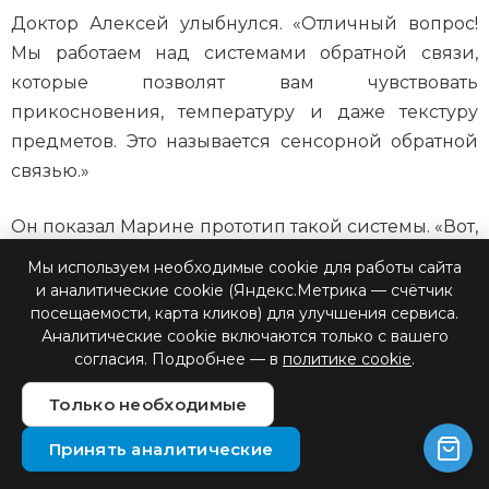
Доктор Алексей улыбнулся. «Отличный вопрос!
Мы работаем над системами обратной связи,
которые позволят вам чувствовать
прикосновения, температуру и даже текстуру
предметов. Это называется сенсорной обратной
связью.»
Он показал Марине прототип такой системы. «Вот,
попробуйте,» — сказал он, надевая устройство на
Мы используем необходимые cookie для работы сайта
ее здоровую руку. Когда он коснулся сенсора,
и аналитические cookie (Яндекс.Метрика — счётчик
посещаемости, карта кликов) для улучшения сервиса.
Марина почувствовала легкое покалывание на
Аналитические cookie включаются только с вашего
коже. «Удивительно,» — прошептала она.
согласия. Подробнее — в
политике cookie
.
«И это только начало,» — продолжил доктор. «Мы
Только необходимые
постоянно работаем над улучшением наших
Принять аналитические
технологий. Например, сейчас мы
экспериментируем с использованием