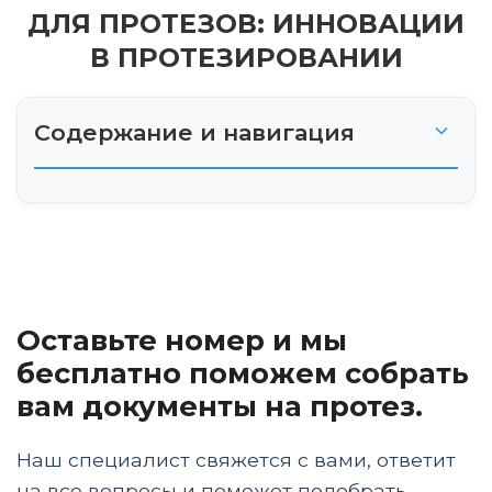
ДЛЯ ПРОТЕЗОВ: ИННОВАЦИИ
В ПРОТЕЗИРОВАНИИ
Содержание и навигация
Эволюция материалов в протезировании
Современные полимеры в протезировании
Металлы и сплавы в современном
Оставьте номер и мы
протезировании
бесплатно поможем собрать
Композитные материалы в протезировании
вам документы на протез.
Биосовместимые материалы для
Наш специалист свяжется с вами, ответит
протезирования
на все вопросы и поможет подобрать