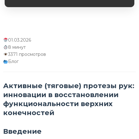
Обязательное поле
Будущее активных протезов
Сравнительный анализ активных протезов
разных производителей
01.03.2026
Активные протезы в различных культурных
8 минут
контекстах
3371 просмотров
Блог
Образование и обучение
Заключение
Активные (тяговые) протезы рук:
инновации в восстановлении
функциональности верхних
конечностей
Введение