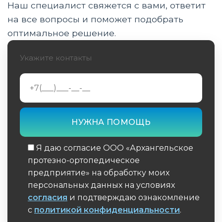
Наш специалист свяжется с вами, ответит
Компоненты активных (тяговых) протезов
на все вопросы и поможет подобрать
оптимальное решение.
Преимущества активных (тяговых) протезов
Укажите контакты
Ограничения активных (тяговых) протезов
Процесс изготовления и подгонки активных
протезов
Инновации и перспективы развития
Сравнение активных протезов с другими
типами
Я даю согласие ООО «Архангельское
протезно-ортопедическое
Уход и обслуживание активных протезов
предприятие» на обработку моих
персональных данных на условиях
Экономические аспекты активных протезов
согласия
и подтверждаю ознакомление
с
политикой конфиденциальности
.
Правовые и этические аспекты