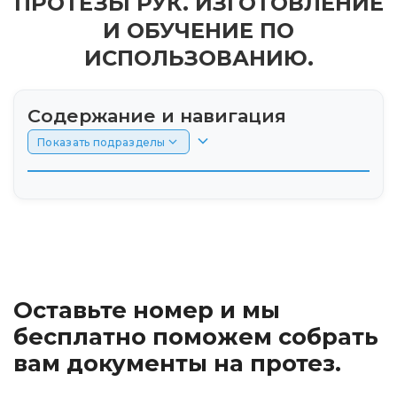
ПРОТЕЗЫ РУК. ИЗГОТОВЛЕНИЕ
И ОБУЧЕНИЕ ПО
ИСПОЛЬЗОВАНИЮ.
Содержание и навигация
Показать подразделы
Активные (тяговые) протезы рук: инновации
в восстановлении функциональности
верхних конечностей
Введение
Оставьте номер и мы
Принцип работы активных (тяговых)
бесплатно поможем собрать
протезов
вам документы на протез.
Виды активных (тяговых) протезов