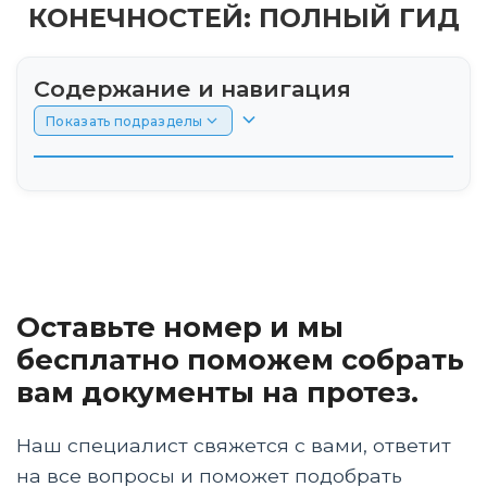
КОНЕЧНОСТЕЙ: ПОЛНЫЙ ГИД
Содержание и навигация
Показать подразделы
1. Введение
2. Что такое протез?
3. Типы протезов конечностей
Оставьте номер и мы
4. Технологии в протезировании
бесплатно поможем собрать
вам документы на протез.
5. Процесс протезирования
Наш специалист свяжется с вами, ответит
6. Выбор протеза
на все вопросы и поможет подобрать