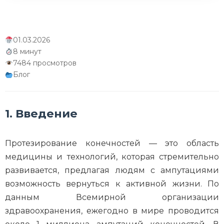
16. Статистика и исследования
17. Международный опыт протезирования
01.03.2026
18. Экономика протезирования
8 минут
7484 просмотров
19. Психологические аспекты жизни с
Блог
протезом
20. Протезирование и технологии будущего
1. Введение
21. Реабилитация и физическая терапия
Протезирование конечностей — это область
22. Социальная интеграция и доступная
медицины и технологий, которая стремительно
среда
развивается, предлагая людям с ампутациями
23. Правовые аспекты и защита прав
возможность вернуться к активной жизни. По
данным Всемирной организации
24. Заключение
здравоохранения, ежегодно в мире проводится