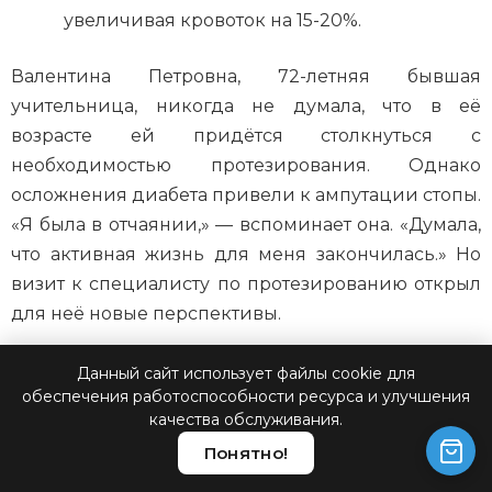
увеличивая кровоток на 15-20%.
Валентина Петровна, 72-летняя бывшая
учительница, никогда не думала, что в её
возрасте ей придётся столкнуться с
необходимостью протезирования. Однако
осложнения диабета привели к ампутации стопы.
«Я была в отчаянии,» — вспоминает она. «Думала,
что активная жизнь для меня закончилась.» Но
визит к специалисту по протезированию открыл
для неё новые перспективы.
Процесс адаптации к протезу
Данный сайт использует файлы cookie для
обеспечения работоспособности ресурса и улучшения
качества обслуживания.
В этой статье мы подробно рассмотрим
Понятно!
особенности протезирования для пожилых