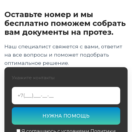
людей
Оставьте номер и мы
Типы протезов для пожилых людей
бесплатно поможем собрать
Критерии выбора протеза для пожилого
вам документы на протез.
человека
Наш специалист свяжется с вами, ответит
Современные технологии в
протезировании для пожилых людей
на все вопросы и поможет подобрать
оптимальное решение.
Процесс адаптации к протезу
Укажите контакты
Уход за протезом и культей
Часто задаваемые вопросы
Критерии выбора протеза для пожилого
человека
Заключение: Новые возможности
Я соглашаюсь с условиями Политики